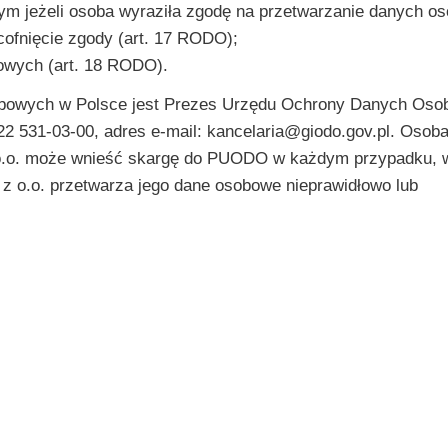
ym jeżeli osoba wyraziła zgodę na przetwarzanie danych o
cofnięcie zgody (art. 17 RODO);
owych (art. 18 RODO).
obowych w Polsce jest Prezes Urzędu Ochrony Danych Oso
22 531-03-00, adres e-mail: kancelaria@giodo.gov.pl. Osoba,
 o.o. może wnieść skargę do PUODO w każdym przypadku, 
 z o.o. przetwarza jego dane osobowe nieprawidłowo lub