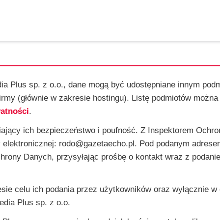
ia Plus sp. z o.o., dane mogą być udostępniane innym pod
rmy (głównie w zakresie hostingu). Listę podmiotów można
watności
.
ający ich bezpieczeństwo i poufność. Z Inspektorem Ochr
 elektronicznej: rodo@gazetaecho.pl. Pod podanym adrese
chrony Danych, przysyłając prośbę o kontakt wraz z podan
ie celu ich podania przez użytkowników oraz wyłącznie w 
ia Plus sp. z o.o.