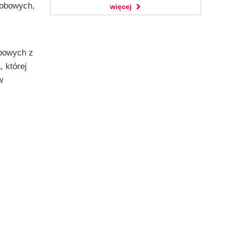
sobowych,
więcej
bowych z
 której
w