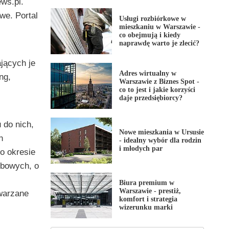
ws.pl.
we. Portal
Usługi rozbiórkowe w
mieszkaniu w Warszawie -
co obejmują i kiedy
naprawdę warto je zlecić?
jących je
Adres wirtualny w
ng,
Warszawie z Biznes Spot -
co to jest i jakie korzyści
daje przedsiębiorcy?
 do nich,
Nowe mieszkania w Ursusie
h
- idealny wybór dla rodzin
i młodych par
o okresie
obowych, o
Biura premium w
Warszawie - prestiż,
twarzane
komfort i strategia
wizerunku marki