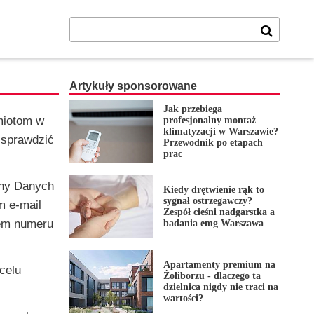
Artykuły sponsorowane
Jak przebiega
miotom w
profesjonalny montaż
klimatyzacji w Warszawie?
 sprawdzić
Przewodnik po etapach
prac
ony Danych
Kiedy drętwienie rąk to
sygnał ostrzegawczy?
m e-mail
Zespół cieśni nadgarstka a
iem numeru
badania emg Warszawa
Apartamenty premium na
celu
Żoliborzu - dlaczego ta
dzielnica nigdy nie traci na
wartości?