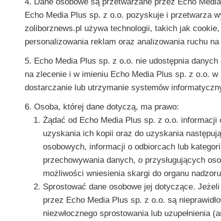
4. Dane osobowe są przetwarzane przez Echo Media Pl
Echo Media Plus sp. z o.o. pozyskuje i przetwarza w
zoliborznews.pl używa technologii, takich jak cookie
personalizowania reklam oraz analizowania ruchu na s
5. Echo Media Plus sp. z o.o. nie udostępnia danyc
na zlecenie i w imieniu Echo Media Plus sp. z o.o. w
dostarczanie lub utrzymanie systemów informatyczn
6. Osoba, której dane dotyczą, ma prawo:
Żądać od Echo Media Plus sp. z o.o. informacji
uzyskania ich kopii oraz do uzyskania następuj
osobowych, informacji o odbiorcach lub kategor
przechowywania danych, o przysługujących oso
możliwości wniesienia skargi do organu nadzoru
Sprostować dane osobowe jej dotyczące. Jeżeli
przez Echo Media Plus sp. z o.o. są nieprawidł
niezwłocznego sprostowania lub uzupełnienia (