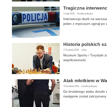
Tragiczna interwenc
5 maja 2026 › kronika policyjna
Interwencja służb na warsza
jeden z mężczyzn zginął po 
Historia polskich 
17 kwietnia 2026 › różne
Muzeum Sportu i Turystyki z
współczesność.
Atak młotkiem w War
10 kwietnia 2026 › kronika policyjna
Do brutalnego ataku doszło w
następnie został zatrzymany 