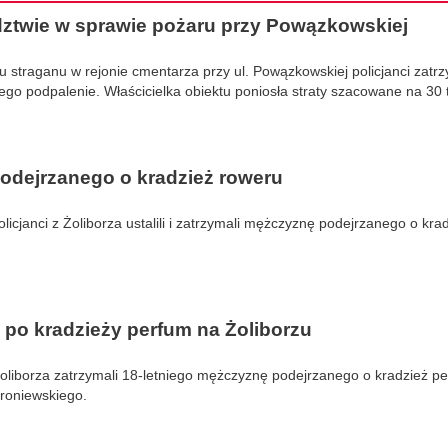
dztwie w sprawie pożaru przy Powązkowskiej
u straganu w rejonie cmentarza przy ul. Powązkowskiej policjanci zatrz
o podpalenie. Właścicielka obiektu poniosła straty szacowane na 30 ty
podejrzanego o kradzież roweru
olicjanci z Żoliborza ustalili i zatrzymali mężczyznę podejrzanego o kra
 po kradzieży perfum na Żoliborzu
Żoliborza zatrzymali 18-letniego mężczyznę podejrzanego o kradzież p
Broniewskiego.