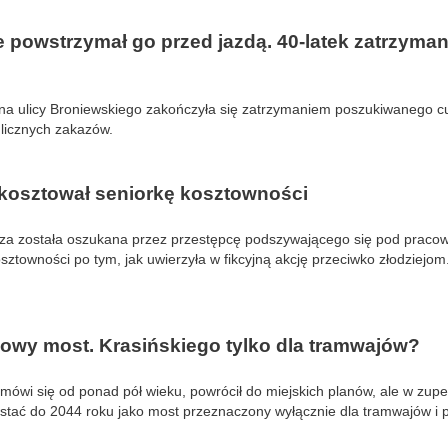
 powstrzymał go przed jazdą. 40-latek zatrzyma
na ulicy Broniewskiego zakończyła się zatrzymaniem poszukiwanego c
 licznych zakazów.
 kosztował seniorkę kosztowności
rza została oszukana przez przestępcę podszywającego się pod pracown
kosztowności po tym, jak uwierzyła w fikcyjną akcję przeciwko złodziejom
owy most. Krasińskiego tylko dla tramwajów?
mówi się od ponad pół wieku, powrócił do miejskich planów, ale w zupe
tać do 2044 roku jako most przeznaczony wyłącznie dla tramwajów i p