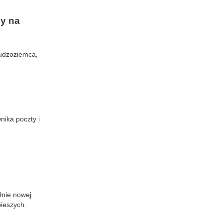
ny na
udzoziemca,
ika poczty i
.
łnie nowej
ieszych.