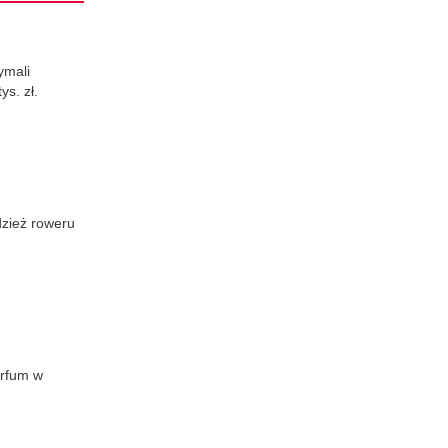
ymali
s. zł.
dzież roweru
erfum w