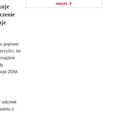
więcej
kuje
czenie
uje
iu poprawi
erzyści, bo
znajdzie
dy
rmuje ZDM.
y odcinek
waniu z