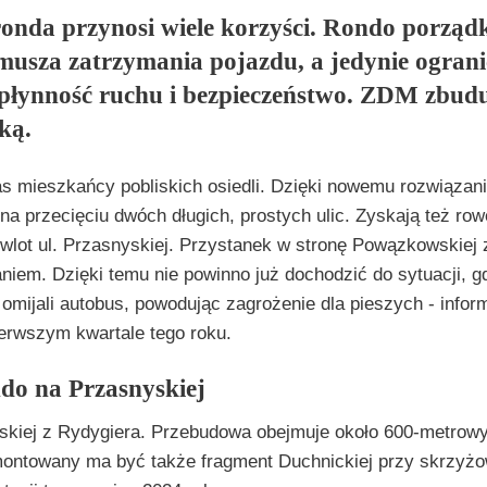
nda przynosi wiele korzyści. Rondo porząd
musza zatrzymania pojazdu, a jedynie ograni
 płynność ruchu i bezpieczeństwo. ZDM zbud
ką.
s mieszkańcy pobliskich osiedli. Dzięki nowemu rozwiązan
 przecięciu dwóch długich, prostych ulic. Zyskają też row
wlot ul. Przasnyskiej. Przystanek w stronę Powązkowskiej 
aniem. Dzięki temu nie powinno już dochodzić do sytuacji, g
- omijali autobus, powodując zagrożenie dla pieszych - info
erwszym kwartale tego roku.
ndo na Przasnyskiej
yskiej z Rydygiera. Przebudowa obejmuje około 600-metrow
montowany ma być także fragment Duchnickiej przy skrzyżo