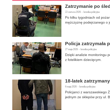
Zatrzymanie po śle
22 czerwca 2026 › kronika policyjna
Po kilku tygodniach od pożar
mężczyznę podejrzanego o jeg
Policja zatrzymała 
27 maja 2026 › kronika policyjna
Dzięki analizie monitoringu p
z fotelikiem dziecięcym.
18-latek zatrzymany
6 maja 2026 › kronika policyjna
Policjanci z warszawskiego 
jednym ze sklepów przy ul. 