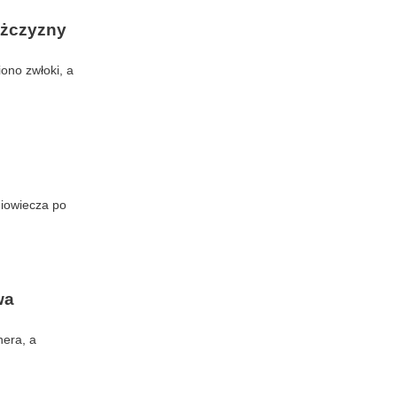
ężczyzny
ono zwłoki, a
niowiecza po
wa
nera, a