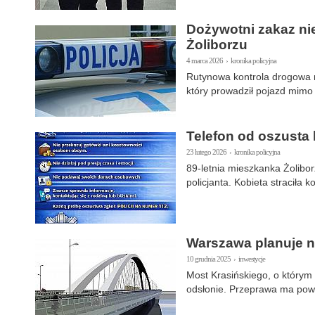
Dożywotni zakaz nie
Żoliborzu
4 marca 2026 › kronika policyjna
Rutynowa kontrola drogowa 
który prowadził pojazd mimo
Telefon od oszusta
23 lutego 2026 › kronika policyjna
89-letnia mieszkanka Żolibo
policjanta. Kobieta straciła 
Warszawa planuje n
10 grudnia 2025 › inwestycje
Most Krasińskiego, o którym 
odsłonie. Przeprawa ma pows