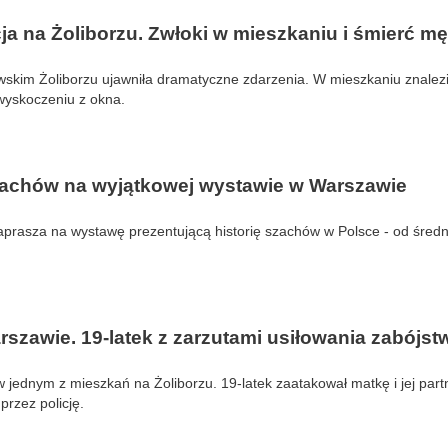
ja na Żoliborzu. Zwłoki w mieszkaniu i śmierć m
wskim Żoliborzu ujawniła dramatyczne zdarzenia. W mieszkaniu znalezi
wyskoczeniu z okna.
szachów na wyjątkowej wystawie w Warszawie
aprasza na wystawę prezentującą historię szachów w Polsce - od śred
szawie. 19-latek z zarzutami usiłowania zabójst
 jednym z mieszkań na Żoliborzu. 19-latek zaatakował matkę i jej part
przez policję.