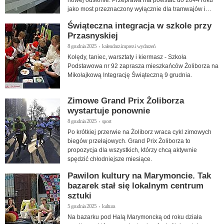
jako most przeznaczony wyłącznie dla tramwajów i
pieszych.
Świąteczna integracja w szkole przy
Przasnyskiej
8 grudnia 2025 › kalendarz imprez i wydarzeń
Kolędy, taniec, warsztaty i kiermasz - Szkoła
Podstawowa nr 92 zaprasza mieszkańców Żoliborza na
Mikołajkową Integrację Świąteczną 9 grudnia.
Zimowe Grand Prix Żoliborza
wystartuje ponownie
8 grudnia 2025 › sport
Po krótkiej przerwie na Żoliborz wraca cykl zimowych
biegów przełajowych. Grand Prix Żoliborza to
propozycja dla wszystkich, którzy chcą aktywnie
spędzić chłodniejsze miesiące.
Pawilon kultury na Marymoncie. Tak
bazarek stał się lokalnym centrum
sztuki
5 grudnia 2025 › kultura
Na bazarku pod Halą Marymoncką od roku działa