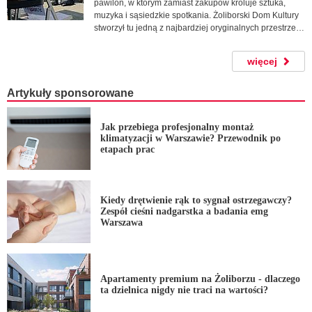
pawilon, w którym zamiast zakupów króluje sztuka,
muzyka i sąsiedzkie spotkania. Żoliborski Dom Kultury
stworzył tu jedną z najbardziej oryginalnych przestrzeni
kulturalnych w dzielnicy.
więcej
Artykuły sponsorowane
Jak przebiega profesjonalny montaż
klimatyzacji w Warszawie? Przewodnik po
etapach prac
Kiedy drętwienie rąk to sygnał ostrzegawczy?
Zespół cieśni nadgarstka a badania emg
Warszawa
Apartamenty premium na Żoliborzu - dlaczego
ta dzielnica nigdy nie traci na wartości?