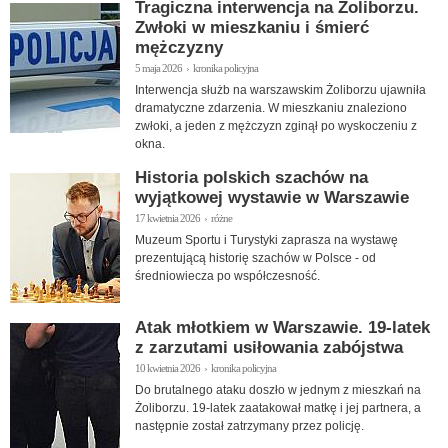
Tragiczna interwencja na Żoliborzu.
Zwłoki w mieszkaniu i śmierć
mężczyzny
5 maja 2026 › kronika policyjna
Interwencja służb na warszawskim Żoliborzu ujawniła
dramatyczne zdarzenia. W mieszkaniu znaleziono
zwłoki, a jeden z mężczyzn zginął po wyskoczeniu z
okna.
Historia polskich szachów na
wyjątkowej wystawie w Warszawie
17 kwietnia 2026 › różne
Muzeum Sportu i Turystyki zaprasza na wystawę
prezentującą historię szachów w Polsce - od
średniowiecza po współczesność.
Atak młotkiem w Warszawie. 19-latek
z zarzutami usiłowania zabójstwa
10 kwietnia 2026 › kronika policyjna
Do brutalnego ataku doszło w jednym z mieszkań na
Żoliborzu. 19-latek zaatakował matkę i jej partnera, a
następnie został zatrzymany przez policję.