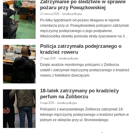
Zatrzymanie po śledztwie w sprawie
pożaru przy Powązkowskiej
22 czerwca 2026 › kronika policyjna
Po kilku tygodniach od pożaru straganu w rejonie
cmentarza przy ul. Powązkowskiej policjanci zatrzymali
mężczyznę podejrzanego o jego podpalenie.
Właścicielka obiektu poniosła straty szacowane na 30
tys. zł.
Policja zatrzymała podejrzanego o
kradzież roweru
27 maja 2026 › kronika policyjna
Dzięki analizie monitoringu policjanci z Żoliborza
ustalili i zatrzymali mężczyznę podejrzanego o kradzież
roweru z fotelikiem dziecięcym.
18-latek zatrzymany po kradzieży
perfum na Żoliborzu
6 maja 2026 › kronika policyjna
Policjanci z warszawskiego Żoliborza zatrzymali 18-
letniego mężczyznę podejrzanego o kradzież perfum w
jednym ze sklepów przy ul. Broniewskiego.