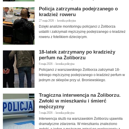
tys. zł.
Policja zatrzymała podejrzanego o
kradzież roweru
27 maja 2026 › kronika policyjna
Dzięki analizie monitoringu policjanci z Żoliborza
ustalili i zatrzymali mężczyznę podejrzanego o kradzież
roweru z fotelikiem dziecięcym.
18-latek zatrzymany po kradzieży
perfum na Żoliborzu
6 maja 2026 › kronika policyjna
Policjanci z warszawskiego Żoliborza zatrzymali 18-
letniego mężczyznę podejrzanego o kradzież perfum w
jednym ze sklepów przy ul. Broniewskiego.
Tragiczna interwencja na Żoliborzu.
Zwłoki w mieszkaniu i śmierć
mężczyzny
5 maja 2026 › kronika policyjna
Interwencja służb na warszawskim Żoliborzu ujawniła
dramatyczne zdarzenia. W mieszkaniu znaleziono