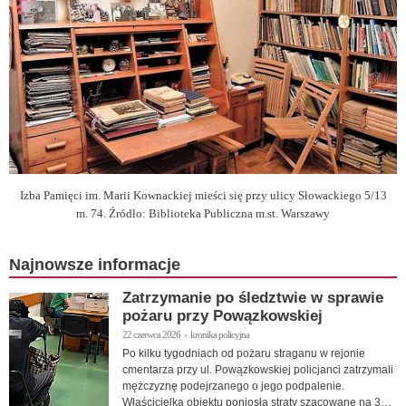
Izba Pamięci im. Marii Kownackiej mieści się przy ulicy Słowackiego 5/13
m. 74. Źródło: Biblioteka Publiczna m.st. Warszawy
Najnowsze informacje
Zatrzymanie po śledztwie w sprawie
pożaru przy Powązkowskiej
22 czerwca 2026 › kronika policyjna
Po kilku tygodniach od pożaru straganu w rejonie
cmentarza przy ul. Powązkowskiej policjanci zatrzymali
mężczyznę podejrzanego o jego podpalenie.
Właścicielka obiektu poniosła straty szacowane na 30