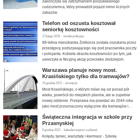
zakończyła się zatrzymaniem poszukiwanego
cudzoziemca, który prowadził pojazd mimo licznych
zakazów.
Telefon od oszusta kosztował
seniorkę kosztowności
23 lutego 2026 › kronika policyjna
89-letnia mieszkanka Żoliborza została oszukana przez
przestępcę podszywającego się pod pracownika poczty
i policjanta. Kobieta straciła kosztowności po tym, jak
uwierzyła w fikcyjną akcję przeciwko złodziejom.
Warszawa planuje nowy most.
Krasińskiego tylko dla tramwajów?
10 grudnia 2025 › inwestycje
Most Krasińskiego, o którym mówi się od ponad pół
wieku, powrócił do miejskich planów, ale w zupełnie
nowej odsłonie. Przeprawa ma powstać do 2044 roku
jako most przeznaczony wyłącznie dla tramwajów i
pieszych.
Świąteczna integracja w szkole przy
Przasnyskiej
8 grudnia 2025 › kalendarz imprez i wydarzeń
Kolędy, taniec, warsztaty i kiermasz - Szkoła