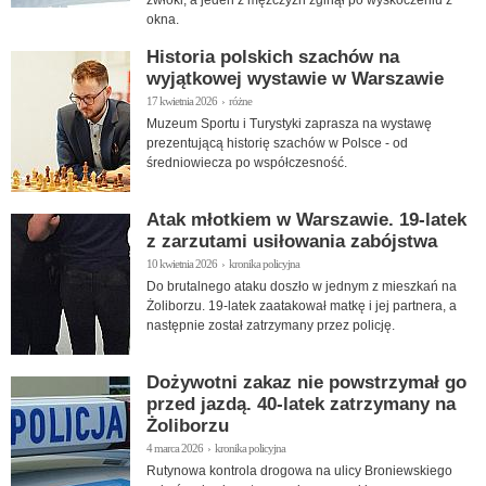
zwłoki, a jeden z mężczyzn zginął po wyskoczeniu z
okna.
Historia polskich szachów na
wyjątkowej wystawie w Warszawie
17 kwietnia 2026 › różne
Muzeum Sportu i Turystyki zaprasza na wystawę
prezentującą historię szachów w Polsce - od
średniowiecza po współczesność.
Atak młotkiem w Warszawie. 19-latek
z zarzutami usiłowania zabójstwa
10 kwietnia 2026 › kronika policyjna
Do brutalnego ataku doszło w jednym z mieszkań na
Żoliborzu. 19-latek zaatakował matkę i jej partnera, a
następnie został zatrzymany przez policję.
Dożywotni zakaz nie powstrzymał go
przed jazdą. 40-latek zatrzymany na
Żoliborzu
4 marca 2026 › kronika policyjna
Rutynowa kontrola drogowa na ulicy Broniewskiego