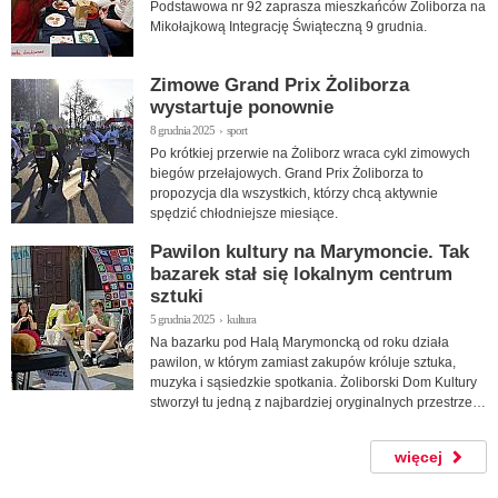
Podstawowa nr 92 zaprasza mieszkańców Żoliborza na
Mikołajkową Integrację Świąteczną 9 grudnia.
Zimowe Grand Prix Żoliborza
wystartuje ponownie
8 grudnia 2025 › sport
Po krótkiej przerwie na Żoliborz wraca cykl zimowych
biegów przełajowych. Grand Prix Żoliborza to
propozycja dla wszystkich, którzy chcą aktywnie
spędzić chłodniejsze miesiące.
Pawilon kultury na Marymoncie. Tak
bazarek stał się lokalnym centrum
sztuki
5 grudnia 2025 › kultura
Na bazarku pod Halą Marymoncką od roku działa
pawilon, w którym zamiast zakupów króluje sztuka,
muzyka i sąsiedzkie spotkania. Żoliborski Dom Kultury
stworzył tu jedną z najbardziej oryginalnych przestrzeni
kulturalnych w dzielnicy.
więcej