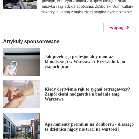
pawilon, w którym zamiast zakupów króluje sztuka,
muzyka i sąsiedzkie spotkania. Żoliborski Dom Kultury
stworzył tu jedną z najbardziej oryginalnych przestrzeni
kulturalnych w dzielnicy.
więcej
Artykuły sponsorowane
Jak przebiega profesjonalny montaż
klimatyzacji w Warszawie? Przewodnik po
etapach prac
Kiedy drętwienie rąk to sygnał ostrzegawczy?
Zespół cieśni nadgarstka a badania emg
Warszawa
Apartamenty premium na Żoliborzu - dlaczego
ta dzielnica nigdy nie traci na wartości?