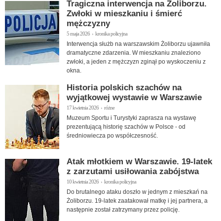
Tragiczna interwencja na Żoliborzu.
Zwłoki w mieszkaniu i śmierć
mężczyzny
5 maja 2026 › kronika policyjna
Interwencja służb na warszawskim Żoliborzu ujawniła
dramatyczne zdarzenia. W mieszkaniu znaleziono
zwłoki, a jeden z mężczyzn zginął po wyskoczeniu z
okna.
Historia polskich szachów na
wyjątkowej wystawie w Warszawie
17 kwietnia 2026 › różne
Muzeum Sportu i Turystyki zaprasza na wystawę
prezentującą historię szachów w Polsce - od
średniowiecza po współczesność.
Atak młotkiem w Warszawie. 19-latek
z zarzutami usiłowania zabójstwa
10 kwietnia 2026 › kronika policyjna
Do brutalnego ataku doszło w jednym z mieszkań na
Żoliborzu. 19-latek zaatakował matkę i jej partnera, a
następnie został zatrzymany przez policję.