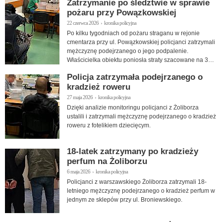
Zatrzymanie po śledztwie w sprawie
pożaru przy Powązkowskiej
22 czerwca 2026 › kronika policyjna
Po kilku tygodniach od pożaru straganu w rejonie
cmentarza przy ul. Powązkowskiej policjanci zatrzymali
mężczyznę podejrzanego o jego podpalenie.
Właścicielka obiektu poniosła straty szacowane na 30
tys. zł.
Policja zatrzymała podejrzanego o
kradzież roweru
27 maja 2026 › kronika policyjna
Dzięki analizie monitoringu policjanci z Żoliborza
ustalili i zatrzymali mężczyznę podejrzanego o kradzież
roweru z fotelikiem dziecięcym.
18-latek zatrzymany po kradzieży
perfum na Żoliborzu
6 maja 2026 › kronika policyjna
Policjanci z warszawskiego Żoliborza zatrzymali 18-
letniego mężczyznę podejrzanego o kradzież perfum w
jednym ze sklepów przy ul. Broniewskiego.