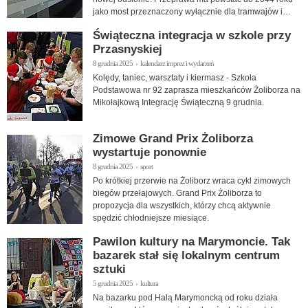
jako most przeznaczony wyłącznie dla tramwajów i
pieszych.
Świąteczna integracja w szkole przy
Przasnyskiej
8 grudnia 2025 › kalendarz imprez i wydarzeń
Kolędy, taniec, warsztaty i kiermasz - Szkoła
Podstawowa nr 92 zaprasza mieszkańców Żoliborza na
Mikołajkową Integrację Świąteczną 9 grudnia.
Zimowe Grand Prix Żoliborza
wystartuje ponownie
8 grudnia 2025 › sport
Po krótkiej przerwie na Żoliborz wraca cykl zimowych
biegów przełajowych. Grand Prix Żoliborza to
propozycja dla wszystkich, którzy chcą aktywnie
spędzić chłodniejsze miesiące.
Pawilon kultury na Marymoncie. Tak
bazarek stał się lokalnym centrum
sztuki
5 grudnia 2025 › kultura
Na bazarku pod Halą Marymoncką od roku działa