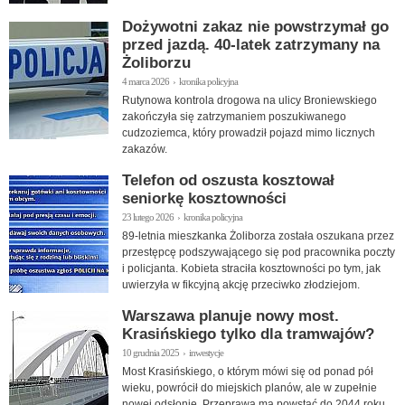
Dożywotni zakaz nie powstrzymał go
przed jazdą. 40-latek zatrzymany na
Żoliborzu
4 marca 2026 › kronika policyjna
Rutynowa kontrola drogowa na ulicy Broniewskiego
zakończyła się zatrzymaniem poszukiwanego
cudzoziemca, który prowadził pojazd mimo licznych
zakazów.
Telefon od oszusta kosztował
seniorkę kosztowności
23 lutego 2026 › kronika policyjna
89-letnia mieszkanka Żoliborza została oszukana przez
przestępcę podszywającego się pod pracownika poczty
i policjanta. Kobieta straciła kosztowności po tym, jak
uwierzyła w fikcyjną akcję przeciwko złodziejom.
Warszawa planuje nowy most.
Krasińskiego tylko dla tramwajów?
10 grudnia 2025 › inwestycje
Most Krasińskiego, o którym mówi się od ponad pół
wieku, powrócił do miejskich planów, ale w zupełnie
nowej odsłonie. Przeprawa ma powstać do 2044 roku