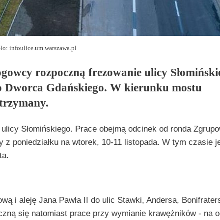
ło: infoulice.um.warszawa.pl
owcy rozpoczną frezowanie ulicy Słomińskie
 Dworca Gdańskiego. W kierunku mostu
strzymany.
ie ulicy Słomińskiego. Prace obejmą odcinek od ronda Zgrup
z poniedziałku na wtorek, 10-11 listopada. W tym czasie j
ta.
 i aleję Jana Pawła II do ulic Stawki, Andersa, Bonifraters
oczną się natomiast prace przy wymianie krawężników - na 