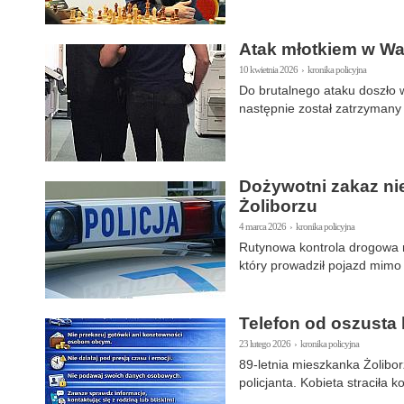
Atak młotkiem w War
10 kwietnia 2026 › kronika policyjna
Do brutalnego ataku doszło w
następnie został zatrzymany 
Dożywotni zakaz nie
Żoliborzu
4 marca 2026 › kronika policyjna
Rutynowa kontrola drogowa 
który prowadził pojazd mimo
Telefon od oszusta
23 lutego 2026 › kronika policyjna
89-letnia mieszkanka Żolibo
policjanta. Kobieta straciła 