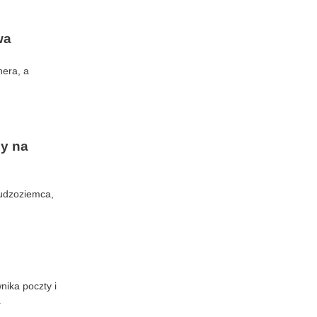
wa
nera, a
ny na
udzoziemca,
ika poczty i
.