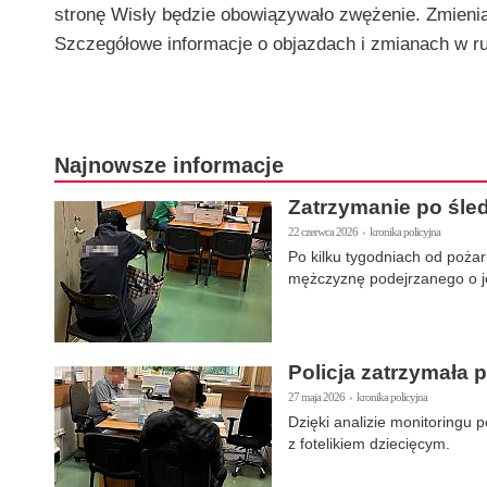
stronę Wisły będzie obowiązywało zwężenie. Zmienią 
Szczegółowe informacje o objazdach i zmianach w r
Najnowsze informacje
Zatrzymanie po śle
22 czerwca 2026 › kronika policyjna
Po kilku tygodniach od pożar
mężczyznę podejrzanego o jeg
Policja zatrzymała 
27 maja 2026 › kronika policyjna
Dzięki analizie monitoringu p
z fotelikiem dziecięcym.