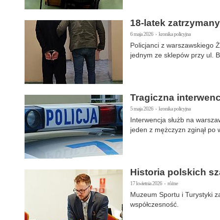
18-latek zatrzymany
6 maja 2026 › kronika policyjna
Policjanci z warszawskiego 
jednym ze sklepów przy ul. 
Tragiczna interwenc
5 maja 2026 › kronika policyjna
Interwencja służb na warsza
jeden z mężczyzn zginął po 
Historia polskich 
17 kwietnia 2026 › różne
Muzeum Sportu i Turystyki z
współczesność.