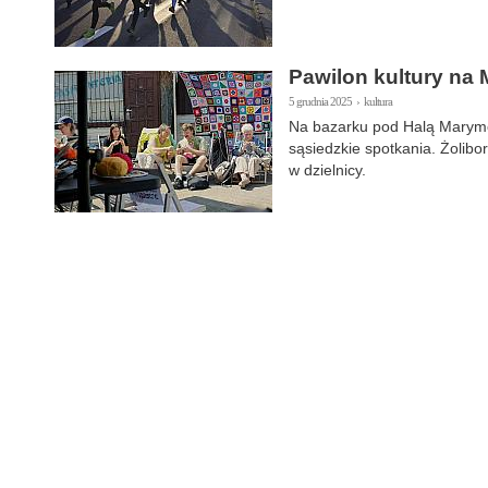
Pawilon kultury na 
5 grudnia 2025 › kultura
Na bazarku pod Halą Marymon
sąsiedzkie spotkania. Żolibor
w dzielnicy.