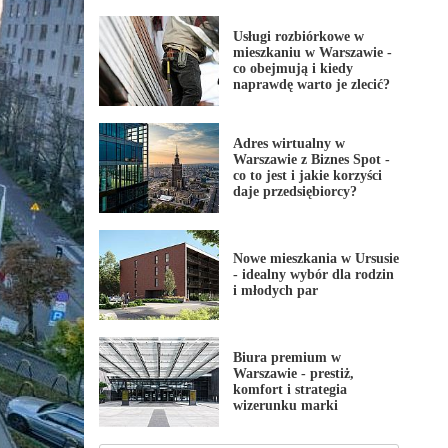
Usługi rozbiórkowe w
mieszkaniu w Warszawie -
co obejmują i kiedy
naprawdę warto je zlecić?
Adres wirtualny w
Warszawie z Biznes Spot -
co to jest i jakie korzyści
daje przedsiębiorcy?
Nowe mieszkania w Ursusie
- idealny wybór dla rodzin
i młodych par
Biura premium w
Warszawie - prestiż,
komfort i strategia
wizerunku marki