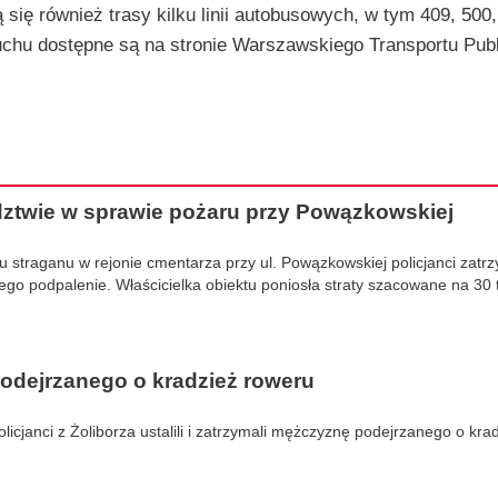
się również trasy kilku linii autobusowych, w tym 409, 500,
uchu dostępne są na stronie Warszawskiego Transportu Pub
dztwie w sprawie pożaru przy Powązkowskiej
u straganu w rejonie cmentarza przy ul. Powązkowskiej policjanci zatrz
o podpalenie. Właścicielka obiektu poniosła straty szacowane na 30 ty
podejrzanego o kradzież roweru
olicjanci z Żoliborza ustalili i zatrzymali mężczyznę podejrzanego o kra