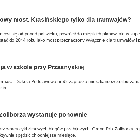
owy most. Krasińskiego tylko dla tramwajów?
mówi się od ponad pół wieku, powrócił do miejskich planów, ale w zupe
tać do 2044 roku jako most przeznaczony wyłącznie dla tramwajów i p
ja w szkole przy Przasnyskiej
 kiermasz - Szkoła Podstawowa nr 92 zaprasza mieszkańców Żoliborza n
nia.
Żoliborza wystartuje ponownie
borz wraca cykl zimowych biegów przełajowych. Grand Prix Żoliborza to
aktywnie spędzić chłodniejsze miesiące.