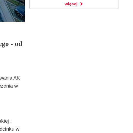
więcej
go - od
owania AK
ezdnia w
kiej i
odcinku w