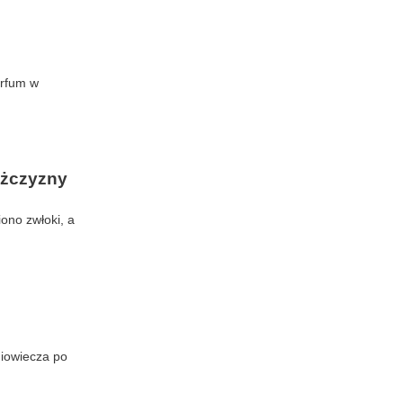
erfum w
ężczyzny
ono zwłoki, a
niowiecza po