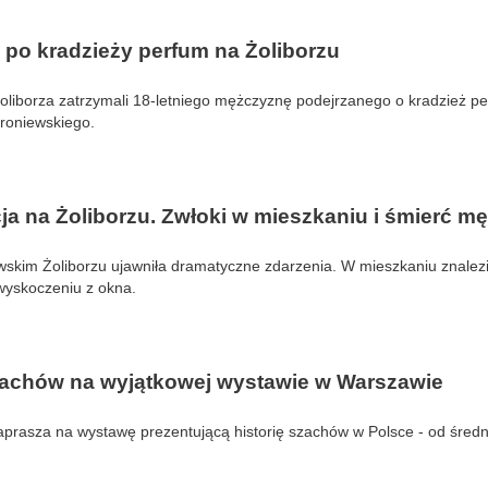
 po kradzieży perfum na Żoliborzu
Żoliborza zatrzymali 18-letniego mężczyznę podejrzanego o kradzież p
Broniewskiego.
ja na Żoliborzu. Zwłoki w mieszkaniu i śmierć m
wskim Żoliborzu ujawniła dramatyczne zdarzenia. W mieszkaniu znalezi
wyskoczeniu z okna.
szachów na wyjątkowej wystawie w Warszawie
aprasza na wystawę prezentującą historię szachów w Polsce - od śred