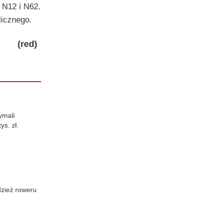
 N12 i N62.
licznego.
(red)
ymali
s. zł.
dzież roweru