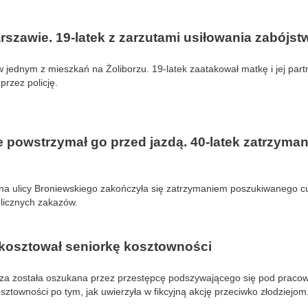
szawie. 19-latek z zarzutami usiłowania zabójst
 jednym z mieszkań na Żoliborzu. 19-latek zaatakował matkę i jej part
przez policję.
 powstrzymał go przed jazdą. 40-latek zatrzyma
na ulicy Broniewskiego zakończyła się zatrzymaniem poszukiwanego c
 licznych zakazów.
 kosztował seniorkę kosztowności
rza została oszukana przez przestępcę podszywającego się pod pracown
kosztowności po tym, jak uwierzyła w fikcyjną akcję przeciwko złodziejom