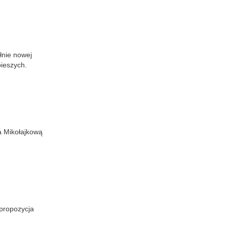
łnie nowej
ieszych.
a Mikołajkową
 propozycja