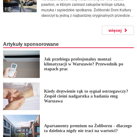
pawilon, w którym zamiast zakupów króluje sztuka,
muzyka i sąsiedzkie spotkania. Żoliborski Dom Kultury
stworzył tu jedną z najbardziej oryginalnych przestrzeni
kulturalnych w dzielnicy.
więcej
Artykuły sponsorowane
Jak przebiega profesjonalny montaż
klimatyzacji w Warszawie? Przewodnik po
etapach prac
Kiedy drętwienie rąk to sygnał ostrzegawczy?
Zespół cieśni nadgarstka a badania emg
Warszawa
Apartamenty premium na Żoliborzu - dlaczego
ta dzielnica nigdy nie traci na wartości?