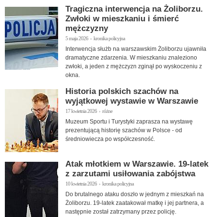
Tragiczna interwencja na Żoliborzu.
Zwłoki w mieszkaniu i śmierć
mężczyzny
5 maja 2026 › kronika policyjna
Interwencja służb na warszawskim Żoliborzu ujawniła
dramatyczne zdarzenia. W mieszkaniu znaleziono
zwłoki, a jeden z mężczyzn zginął po wyskoczeniu z
okna.
Historia polskich szachów na
wyjątkowej wystawie w Warszawie
17 kwietnia 2026 › różne
Muzeum Sportu i Turystyki zaprasza na wystawę
prezentującą historię szachów w Polsce - od
średniowiecza po współczesność.
Atak młotkiem w Warszawie. 19-latek
z zarzutami usiłowania zabójstwa
10 kwietnia 2026 › kronika policyjna
Do brutalnego ataku doszło w jednym z mieszkań na
Żoliborzu. 19-latek zaatakował matkę i jej partnera, a
następnie został zatrzymany przez policję.