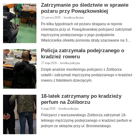
Zatrzymanie po śledztwie w sprawie
pożaru przy Powązkowskiej
22 czerwca 2026 › kronika policyjna
Po kilku tygodniach od pożaru straganu w rejonie
cmentarza przy ul. Powązkowskiej policjanci zatrzymali
mężczyznę podejrzanego o jego podpalenie.
Właścicielka obiektu poniosła straty szacowane na 30
tys. zł.
Policja zatrzymała podejrzanego o
kradzież roweru
27 maja 2026 › kronika policyjna
Dzięki analizie monitoringu policjanci z Żoliborza
ustalili i zatrzymali mężczyznę podejrzanego o kradzież
roweru z fotelikiem dziecięcym.
18-latek zatrzymany po kradzieży
perfum na Żoliborzu
6 maja 2026 › kronika policyjna
Policjanci z warszawskiego Żoliborza zatrzymali 18-
letniego mężczyznę podejrzanego o kradzież perfum w
jednym ze sklepów przy ul. Broniewskiego.