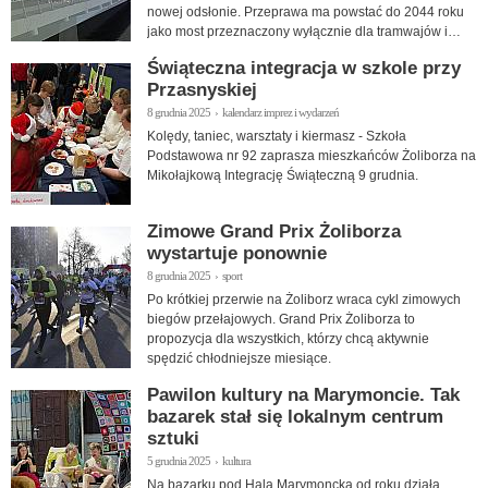
nowej odsłonie. Przeprawa ma powstać do 2044 roku
jako most przeznaczony wyłącznie dla tramwajów i
pieszych.
Świąteczna integracja w szkole przy
Przasnyskiej
8 grudnia 2025 › kalendarz imprez i wydarzeń
Kolędy, taniec, warsztaty i kiermasz - Szkoła
Podstawowa nr 92 zaprasza mieszkańców Żoliborza na
Mikołajkową Integrację Świąteczną 9 grudnia.
Zimowe Grand Prix Żoliborza
wystartuje ponownie
8 grudnia 2025 › sport
Po krótkiej przerwie na Żoliborz wraca cykl zimowych
biegów przełajowych. Grand Prix Żoliborza to
propozycja dla wszystkich, którzy chcą aktywnie
spędzić chłodniejsze miesiące.
Pawilon kultury na Marymoncie. Tak
bazarek stał się lokalnym centrum
sztuki
5 grudnia 2025 › kultura
Na bazarku pod Halą Marymoncką od roku działa