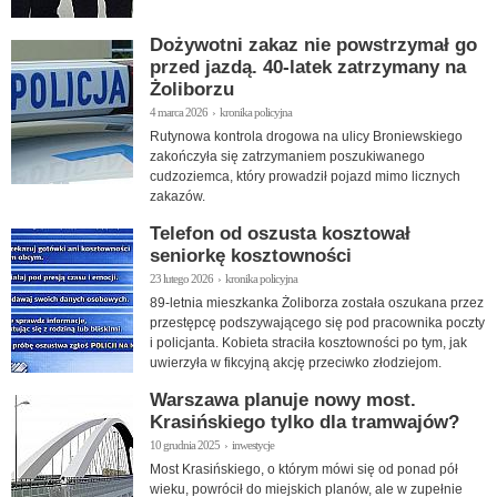
Dożywotni zakaz nie powstrzymał go
przed jazdą. 40-latek zatrzymany na
Żoliborzu
4 marca 2026 › kronika policyjna
Rutynowa kontrola drogowa na ulicy Broniewskiego
zakończyła się zatrzymaniem poszukiwanego
cudzoziemca, który prowadził pojazd mimo licznych
zakazów.
Telefon od oszusta kosztował
seniorkę kosztowności
23 lutego 2026 › kronika policyjna
89-letnia mieszkanka Żoliborza została oszukana przez
przestępcę podszywającego się pod pracownika poczty
i policjanta. Kobieta straciła kosztowności po tym, jak
uwierzyła w fikcyjną akcję przeciwko złodziejom.
Warszawa planuje nowy most.
Krasińskiego tylko dla tramwajów?
10 grudnia 2025 › inwestycje
Most Krasińskiego, o którym mówi się od ponad pół
wieku, powrócił do miejskich planów, ale w zupełnie