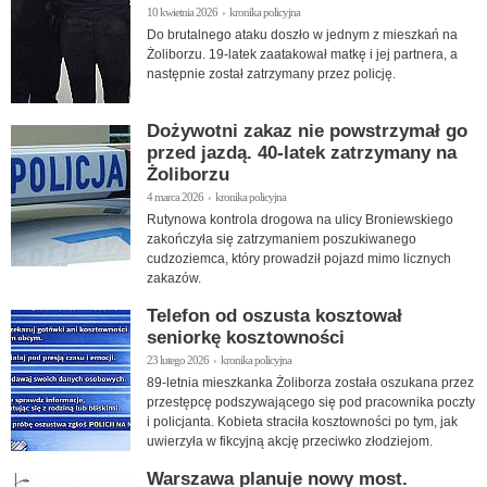
10 kwietnia 2026 › kronika policyjna
Do brutalnego ataku doszło w jednym z mieszkań na
Żoliborzu. 19-latek zaatakował matkę i jej partnera, a
następnie został zatrzymany przez policję.
Dożywotni zakaz nie powstrzymał go
przed jazdą. 40-latek zatrzymany na
Żoliborzu
4 marca 2026 › kronika policyjna
Rutynowa kontrola drogowa na ulicy Broniewskiego
zakończyła się zatrzymaniem poszukiwanego
cudzoziemca, który prowadził pojazd mimo licznych
zakazów.
Telefon od oszusta kosztował
seniorkę kosztowności
23 lutego 2026 › kronika policyjna
89-letnia mieszkanka Żoliborza została oszukana przez
przestępcę podszywającego się pod pracownika poczty
i policjanta. Kobieta straciła kosztowności po tym, jak
uwierzyła w fikcyjną akcję przeciwko złodziejom.
Warszawa planuje nowy most.