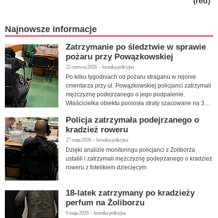
(red)
Najnowsze informacje
Zatrzymanie po śledztwie w sprawie
pożaru przy Powązkowskiej
22 czerwca 2026 › kronika policyjna
Po kilku tygodniach od pożaru straganu w rejonie
cmentarza przy ul. Powązkowskiej policjanci zatrzymali
mężczyznę podejrzanego o jego podpalenie.
Właścicielka obiektu poniosła straty szacowane na 30
tys. zł.
Policja zatrzymała podejrzanego o
kradzież roweru
27 maja 2026 › kronika policyjna
Dzięki analizie monitoringu policjanci z Żoliborza
ustalili i zatrzymali mężczyznę podejrzanego o kradzież
roweru z fotelikiem dziecięcym.
18-latek zatrzymany po kradzieży
perfum na Żoliborzu
6 maja 2026 › kronika policyjna