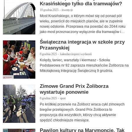
Krasińskiego tylko dla tramwajów?
10 grudnia 2025 › inwestycje
Most Krasińskiego, o którym mówi się od ponad pół
wieku, powrócił do miejskich planów, ale w zupełnie
nowej odsłonie. Przeprawa ma powstać do 2044 roku
jako most przeznaczony wyłącznie dla tramwajów i
pieszych.
Świąteczna integracja w szkole przy
Przasnyskiej
8 grudnia 2025 › kalendarz imprez i wydarzeń
Kolędy, taniec, warsztaty i kiermasz - Szkoła
Podstawowa nr 92 zaprasza mieszkańców Żoliborza na
Mikołajkową Integrację Świąteczną 9 grudnia.
Zimowe Grand Prix Żoliborza
wystartuje ponownie
8 grudnia 2025 › sport
Po krótkiej przerwie na Żoliborz wraca cykl zimowych
biegów przełajowych. Grand Prix Żoliborza to
propozycja dla wszystkich, którzy chcą aktywnie
spędzić chłodniejsze miesiące.
Pawilon kultury na Marymoncie. Tak