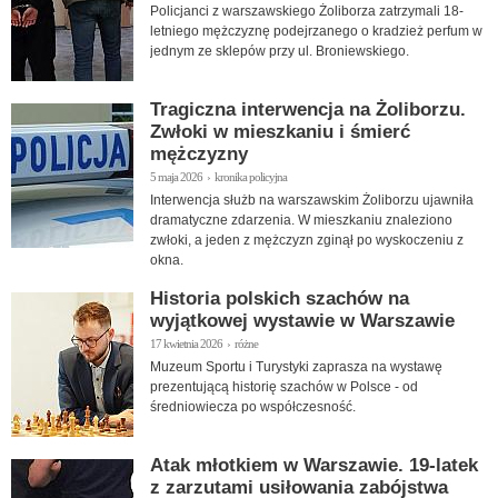
Policjanci z warszawskiego Żoliborza zatrzymali 18-
letniego mężczyznę podejrzanego o kradzież perfum w
jednym ze sklepów przy ul. Broniewskiego.
Tragiczna interwencja na Żoliborzu.
Zwłoki w mieszkaniu i śmierć
mężczyzny
5 maja 2026 › kronika policyjna
Interwencja służb na warszawskim Żoliborzu ujawniła
dramatyczne zdarzenia. W mieszkaniu znaleziono
zwłoki, a jeden z mężczyzn zginął po wyskoczeniu z
okna.
Historia polskich szachów na
wyjątkowej wystawie w Warszawie
17 kwietnia 2026 › różne
Muzeum Sportu i Turystyki zaprasza na wystawę
prezentującą historię szachów w Polsce - od
średniowiecza po współczesność.
Atak młotkiem w Warszawie. 19-latek
z zarzutami usiłowania zabójstwa