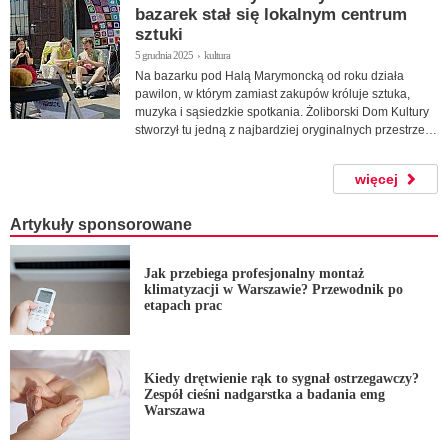
bazarek stał się lokalnym centrum
sztuki
5 grudnia 2025 › kultura
Na bazarku pod Halą Marymoncką od roku działa
pawilon, w którym zamiast zakupów króluje sztuka,
muzyka i sąsiedzkie spotkania. Żoliborski Dom Kultury
stworzył tu jedną z najbardziej oryginalnych przestrzeni
kulturalnych w dzielnicy.
więcej
Artykuły sponsorowane
Jak przebiega profesjonalny montaż
klimatyzacji w Warszawie? Przewodnik po
etapach prac
Kiedy drętwienie rąk to sygnał ostrzegawczy?
Zespół cieśni nadgarstka a badania emg
Warszawa