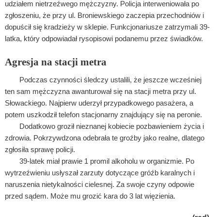
udziałem nietrzeźwego mężczyzny. Policja interweniowała po
zgłoszeniu, że przy ul. Broniewskiego zaczepia przechodniów i
dopuścił się kradzieży w sklepie. Funkcjonariusze zatrzymali 39-
latka, który odpowiadał rysopisowi podanemu przez świadków.
Agresja na stacji metra
Podczas czynności śledczy ustalili, że jeszcze wcześniej
ten sam mężczyzna awanturował się na stacji metra przy ul.
Słowackiego. Najpierw uderzył przypadkowego pasażera, a
potem uszkodził telefon stacjonarny znajdujący się na peronie.
Dodatkowo groził nieznanej kobiecie pozbawieniem życia i
zdrowia. Pokrzywdzona odebrała te groźby jako realne, dlatego
zgłosiła sprawę policji.
39-latek miał prawie 1 promil alkoholu w organizmie. Po
wytrzeźwieniu usłyszał zarzuty dotyczące gróźb karalnych i
naruszenia nietykalności cielesnej. Za swoje czyny odpowie
przed sądem. Może mu grozić kara do 3 lat więzienia.